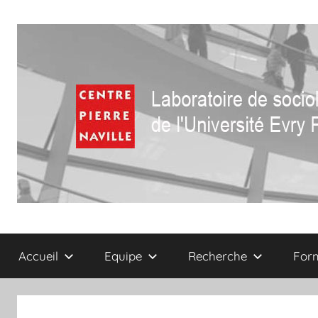
Aller
au
contenu
Centre
Laboratoire
de
Accueil
Equipe
Recherche
For
sociologie
Pierre
de
l'Université
Naville
Evry