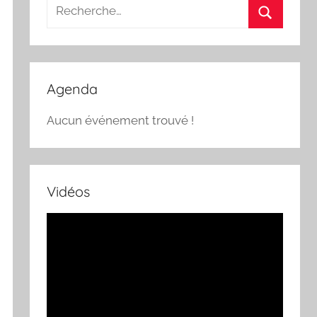
Recherche
pour
Recherch
:
Agenda
Aucun événement trouvé !
Vidéos
Lecteur
vidéo