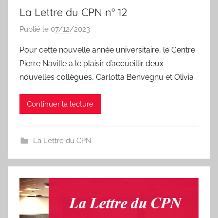
La Lettre du CPN n° 12
Publié le
07/12/2023
p
a
Pour cette nouvelle année universitaire, le Centre
r
Pierre Naville a le plaisir d’accueillir deux
I
nouvelles collègues, Carlotta Benvegnu et Olivia
s
a
Continuer la lecture
b
e
l
La Lettre du CPN
a
P
a
e
s