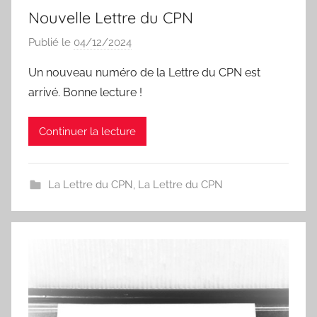
Nouvelle Lettre du CPN
Publié le
04/12/2024
p
a
Un nouveau numéro de la Lettre du CPN est
r
arrivé. Bonne lecture !
I
s
Continuer la lecture
a
b
e
La Lettre du CPN
,
La Lettre du CPN
l
a
P
a
e
s