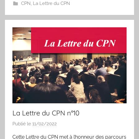
CPN
,
La Lettre du CPN
a
P
a
e
s
La Lettre du CPN n°10
Publié le
11/02/2022
p
a
Cette Lettre du CPN met à l’honneur des parcours