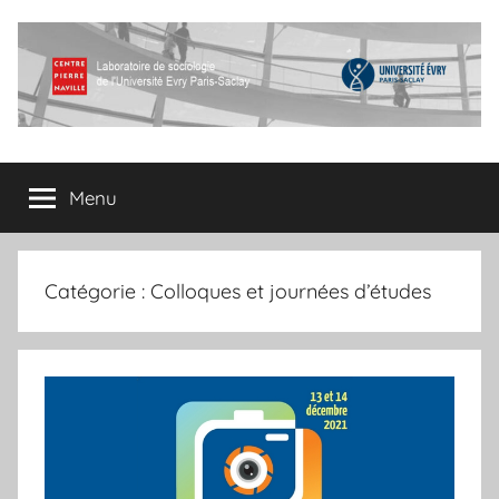
Aller
au
contenu
Centre
Laboratoire
de
Menu
Pierre
sociologie
de
l'Université
Naville
Evry
Catégorie :
Colloques et journées d’études
Paris-
Saclay