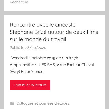
Recherche
P
a
e
s
Rencontre avec le cinéaste
Stéphane Brizé autour de deux films
sur le monde du travail
Publié le
28/09/2020
p
a
Vendredi 4 octobre 2019 de 14h à 17h
r
Amphithéâtre 1, UFR SHS, 2 rue Facteur Cheval
N
(Évry) En présence
a
s
Continuer la lecture
s
i
m
Colloques et journées d'études
C