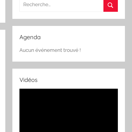
Recherche
pour
Recherch
:
Agenda
Aucun événement trouvé !
Vidéos
Lecteur
vidéo