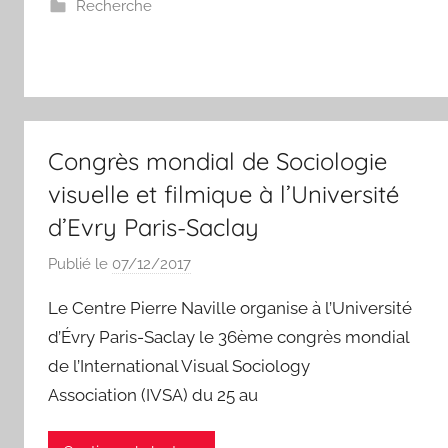
Recherche
i
m
C
h
e
r
Congrès mondial de Sociologie
i
visuelle et filmique à l’Université
k
h
d’Evry Paris-Saclay
Publié le
07/12/2017
p
a
Le Centre Pierre Naville organise à l’Université
r
d’Évry Paris-Saclay le 36ème congrès mondial
N
de l’International Visual Sociology
a
Association (IVSA) du 25 au
s
s
i