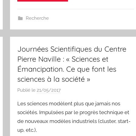
m
C
h
Recherche
e
r
i
Journées Scientifiques du Centre
k
h
Pierre Naville : « Sciences et
Émancipation. Ce que font les
sciences à la société »
Publié le
21/05/2017
p
a
Les sciences modèlent plus que jamais nos
r
sociétés. Impulsées par le progrès technique et
c
de nouveaux modèles industriels (cluster, start-
h
up, etc.),
r