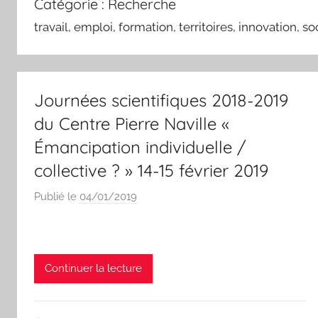
Catégorie :
Recherche
Paris-
travail, emploi, formation, territoires, innovation, s
Saclay
Journées scientifiques 2018-2019
du Centre Pierre Naville «
Émancipation individuelle /
collective ? » 14-15 février 2019
Publié le
04/01/2019
p
a
r
N
Continuer la lecture
a
s
s