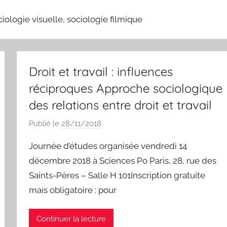
ociologie visuelle, sociologie filmique
Droit et travail : influences
réciproques Approche sociologique
des relations entre droit et travail
Publié le
28/11/2018
p
a
Journée d’études organisée vendredi 14
r
décembre 2018 à Sciences Po Paris, 28, rue des
N
Saints-Pères – Salle H 101Inscription gratuite
a
mais obligatoire : pour
s
s
i
Continuer la lecture