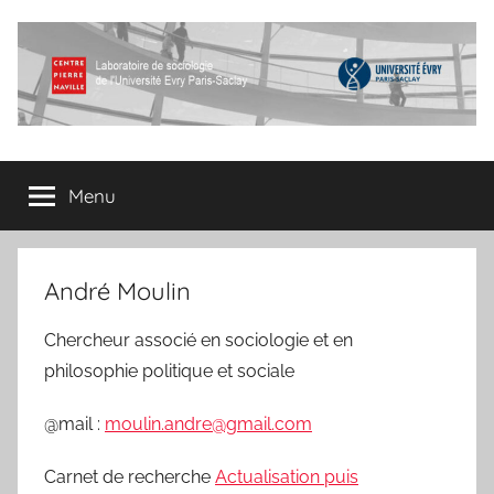
Aller
au
contenu
Centre
Laboratoire
de
Menu
Pierre
sociologie
de
l'Université
Naville
Evry
André Moulin
Paris-
Saclay
Chercheur associé en sociologie et en
philosophie politique et sociale
@mail :
moulin.andre@gmail.com
Carnet de recherche
Actualisation puis