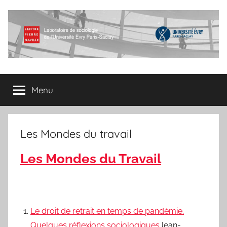
Aller
au
contenu
Centre
Laboratoire
de
Menu
Pierre
sociologie
de
l'Université
Naville
Evry
Les Mondes du travail
Paris-
Saclay
Les Mondes du Travail
Le droit de retrait en temps de pandémie.
Quelques réflexions sociologiques
Jean-