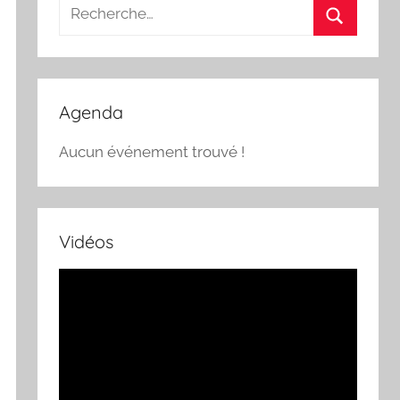
Recherche
pour
Recherch
:
Agenda
Aucun événement trouvé !
Vidéos
Lecteur
vidéo