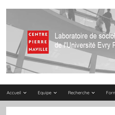
Aller
au
contenu
Centre
Laboratoire
de
Accueil
Equipe
Recherche
For
sociologie
Pierre
de
l'Université
Naville
Evry