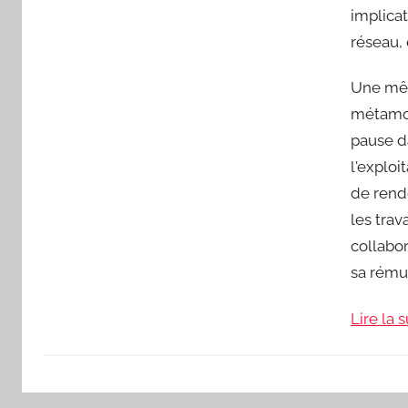
implicat
réseau, 
Une mêm
métamorp
pause da
l'exploi
de rend
les trav
collabor
sa rému
Lire la s