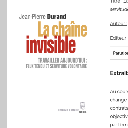
Titre :
La
servitud
Auteur :
Editeur 
Parution
Extrait
Au cour
changé d
contrats
objectiv
par l'em