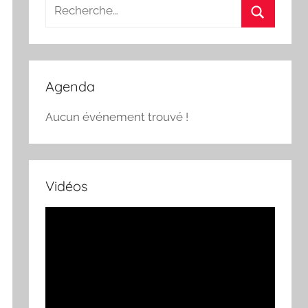
Recherche
pour
Recherch
:
Agenda
Aucun événement trouvé !
Vidéos
Lecteur
vidéo