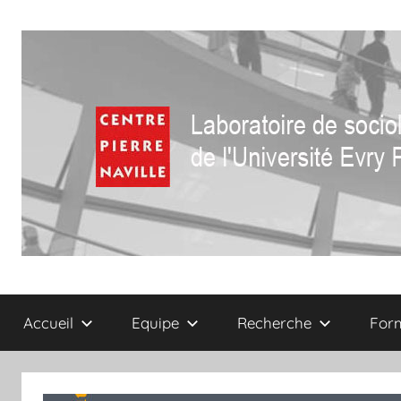
Aller
au
contenu
Centre
Laboratoire
de
Accueil
Equipe
Recherche
For
sociologie
Pierre
de
l'Université
Naville
Evry