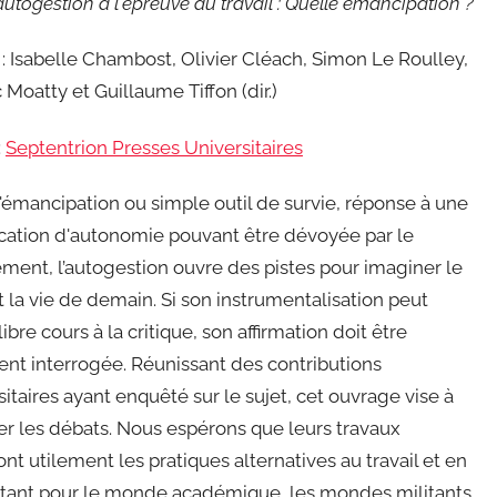
autogestion à l'épreuve du travail : Quelle émancipation ?
: Isabelle Chambost, Olivier Cléach, Simon Le Roulley,
 Moatty et Guillaume Tiffon (dir.)
:
Septentrion Presses Universitaires
'émancipation ou simple outil de survie, réponse à une
cation d'autonomie pouvant être dévoyée par le
ent, l’autogestion ouvre des pistes pour imaginer le
et la vie de demain. Si son instrumentalisation peut
ibre cours à la critique, son affirmation doit être
nt interrogée. Réunissant des contributions
sitaires ayant enquêté sur le sujet, cet ouvrage vise à
er les débats. Nous espérons que leurs travaux
ont utilement les pratiques alternatives au travail et en
 tant pour le monde académique, les mondes militants