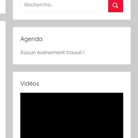
Recherche
pour
Recherch
:
Agenda
Aucun événement trouvé !
Vidéos
Lecteur
vidéo