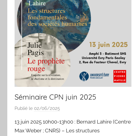
Séminaire CPN juin 2025
Publié le
02/06/2025
p
a
13 juin 2025 10h00-13h00 : Bernard Lahire (Centre
r
Max Weber ; CNRS) – Les structures
I