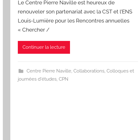
Le Centre Pierre Naville est heureux de
r
renouveler son partenariat avec la CST et l’ENS
I
Louis-Lumière pour les Rencontres annuelles
s
« Chercher /
a
b
e
Continuer la lecture
l
a
P
Centre Pierre Naville
,
Collaborations
,
Colloques et
a
journées d'études
,
CPN
e
s