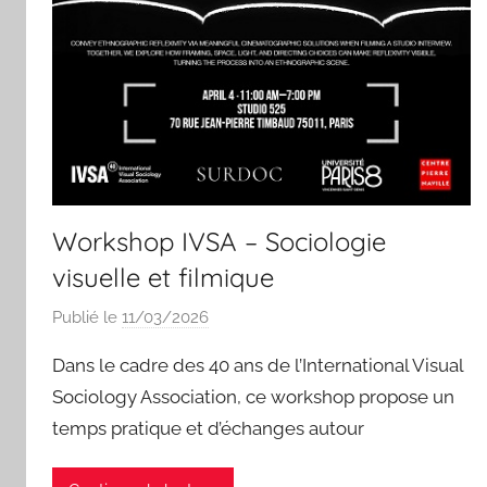
Workshop IVSA – Sociologie
visuelle et filmique
Publié le
11/03/2026
p
a
Dans le cadre des 40 ans de l’International Visual
r
Sociology Association, ce workshop propose un
I
temps pratique et d’échanges autour
s
a