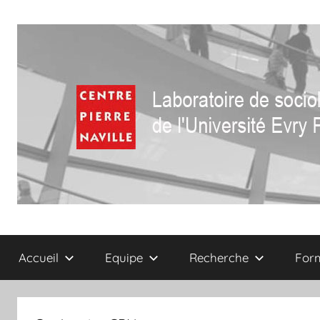
Aller
au
contenu
Centre
Laboratoire
de
Accueil
Equipe
Recherche
For
sociologie
Pierre
de
l'Université
Naville
Evry