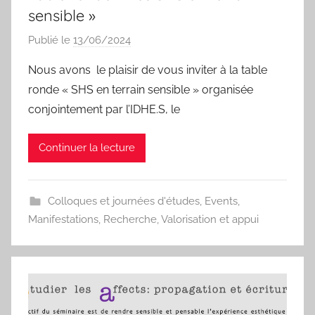
sensible »
Publié le
13/06/2024
p
a
Nous avons le plaisir de vous inviter à la table
r
ronde « SHS en terrain sensible » organisée
I
conjointement par l’IDHE.S, le
s
a
Continuer la lecture
b
e
l
Colloques et journées d'études
,
Events
,
a
Manifestations
,
Recherche
,
Valorisation et appui
P
a
e
s