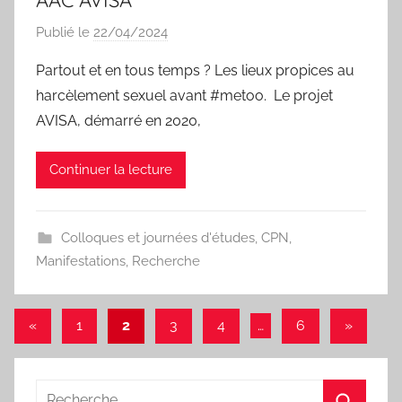
AAC AVISA
Publié le
22/04/2024
p
a
Partout et en tous temps ? Les lieux propices au
r
harcèlement sexuel avant #metoo. Le projet
I
AVISA, démarré en 2020,
s
a
Continuer la lecture
b
e
l
Colloques et journées d'études
,
CPN
,
a
Manifestations
,
Recherche
P
a
e
Pagination
Publications
Articles
«
1
2
3
4
…
6
»
s
précédentes
suivants
des
publications
Recherche