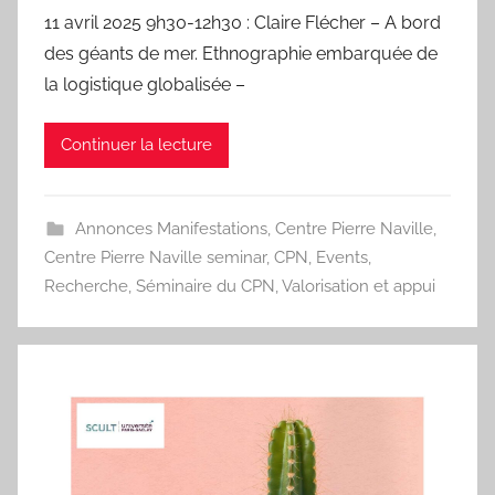
a
11 avril 2025 9h30-12h30 : Claire Flécher – A bord
r
des géants de mer. Ethnographie embarquée de
I
la logistique globalisée –
s
a
Continuer la lecture
b
e
l
Annonces Manifestations
,
Centre Pierre Naville
,
a
Centre Pierre Naville seminar
,
CPN
,
Events
,
P
Recherche
,
Séminaire du CPN
,
Valorisation et appui
a
e
s