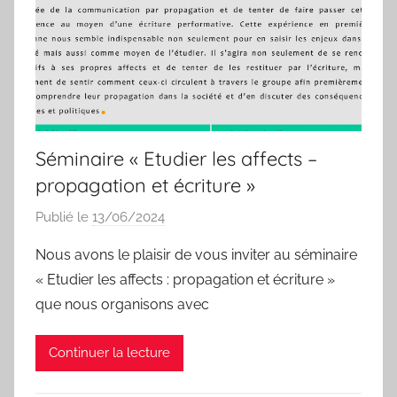
Séminaire « Etudier les affects –
propagation et écriture »
Publié le
13/06/2024
p
a
Nous avons le plaisir de vous inviter au séminaire
r
« Etudier les affects : propagation et écriture »
I
que nous organisons avec
s
a
Continuer la lecture
b
e