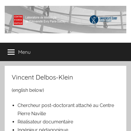
Aller
au
contenu
Centre
Laboratoire
de
Menu
Pierre
sociologie
de
l'Université
Naville
Evry
Vincent Delbos-Klein
Paris-
Saclay
(english below)
Chercheur post-doctorant attaché au Centre
Pierre Naville
Réalisateur documentaire
Ingénieur pédagogique