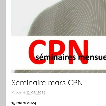
Séminaire mars CPN
Publié le
11/03/2024
p
a
15 mars 2024
r