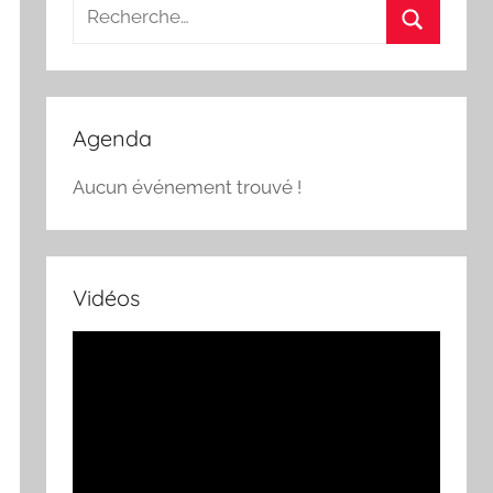
Recherche
pour
Recherch
:
Agenda
Aucun événement trouvé !
Vidéos
Lecteur
vidéo