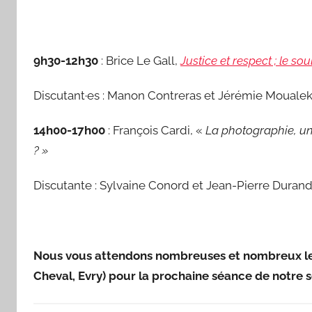
I
s
a
9h30-12h30
: Brice Le Gall,
Justice et respect ; le s
b
e
Discutant·es : Manon Contreras et Jérémie Mouale
l
a
14h00-17h00
: François Cardi, «
La photographie, u
P
? »
a
e
Discutante : Sylvaine Conord et Jean-Pierre Duran
s
Nous vous attendons nombreuses et nombreux l
Cheval, Evry)
pour la prochaine séance de notre
s