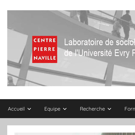
Aller
au
contenu
Centre
Laboratoire
de
Accueil
Equipe
Recherche
For
sociologie
Pierre
de
l'Université
Naville
Evry