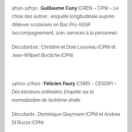
a
9h30-12h30 :
Guillaume Cuny
(CREN – CPN) – Le
b
choix des autres : enquête longitudinale auprès
e
d’élèves scolarisés en Bac Pro ASSP
l
(accompagnement, soin, services à la personne).
a
P
Discutant.es : Christine et Dole Louveau (CPN) et
a
Jean-Wilbert Bocliche (CPN)
e
s
14h00-17h00 :
Félicien Faury
(CNRS – CESDIP) –
Des électeurs ordinaires. Enquête sur la
normalisation de l’extrême droite
Discutants : Dominique Glaymann (CPN) et Andrea
Di Ruzza (CPN)