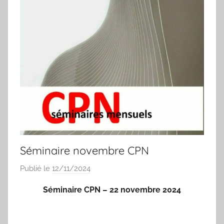
Séminaire novembre CPN
Publié le
12/11/2024
p
a
Séminaire CPN – 22 novembre 2024
r
I
s