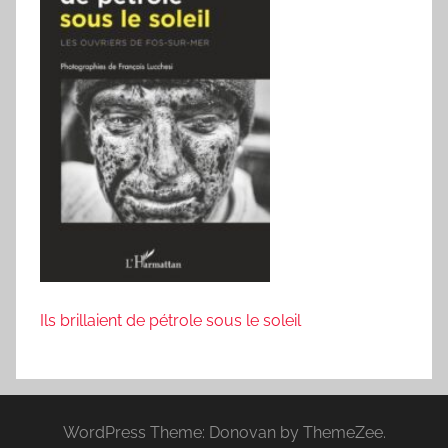
Ils brillaient de pétrole sous le soleil
WordPress Theme: Donovan by ThemeZee.