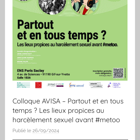
Colloque AVISA – Partout et en tous
temps ? Les lieux propices au
harcèlement sexuel avant #metoo
Publié le
26/09/2024
p
a