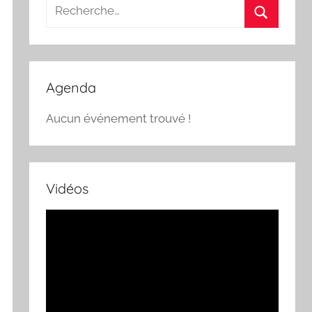
Recherche
pour
Recherch
:
Agenda
Aucun événement trouvé !
Vidéos
Lecteur
vidéo