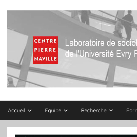
Aller
au
contenu
Centre
Laboratoire
de
Accueil
Equipe
Recherche
For
sociologie
Pierre
de
l'Université
Naville
Evry