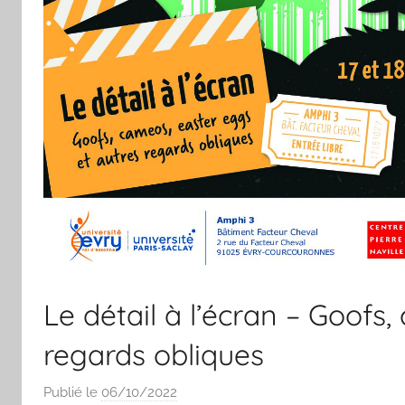
Le détail à l’écran – Goofs
regards obliques
Publié le
06/10/2022
p